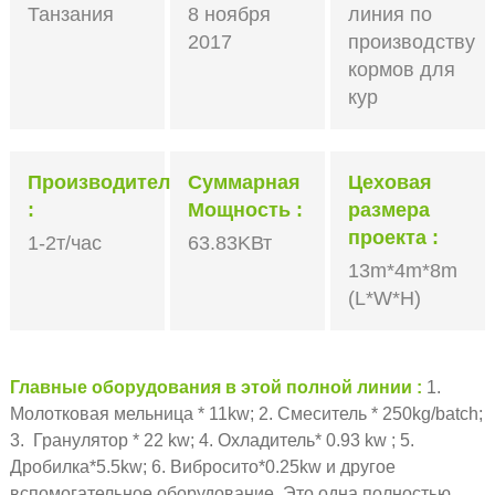
Танзания
8 ноября
линия по
2017
производству
кормов для
кур
Производительность
Суммарная
Цеховая
Мощность
размера
проекта
1-2т/час
63.83KВт
13m*4m*8m
(L*W*H)
Главные оборудования в этой полной линии
1.
Молотковая мельница * 11kw; 2. Смеситель * 250kg/batch;
3. Гранулятор * 22 kw; 4. Охладитель* 0.93 kw ; 5.
Дробилка*5.5kw; 6. Вибросито*0.25kw и другое
вспомогательное оборудование, Это одна полностью