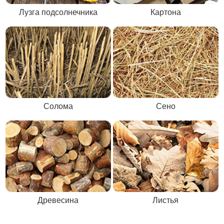
Лузга подсолнечника
Картона
Солома
Сено
Древесина
Листья