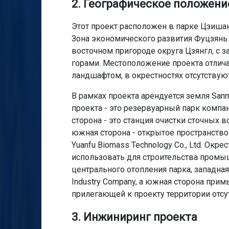
2. Географическое положени
Этот проект расположен в парке Цзишан
Зона экономического развития Фуцзянь
восточном пригороде округа Цзянгл, с
горами. Местоположение проекта отли
ландшафтом, в окрестностях отсутству
В рамках проекта арендуется земля Sanmi
проекта - это резервуарный парк компани
сторона - это станция очистки сточных во
южная сторона - открытое пространство 
Yuanfu Biomass Technology Co., Ltd. Окре
использовать для строительства промыш
центрального отопления парка, западная с
Industry Company, а южная сторона прим
прилегающей к проекту территории отс
3. Инжиниринг проекта