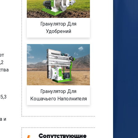
Гранулятор Для
Удобрений
ет
,2
ства
Гранулятор Для
5,3
Кошачьего Наполнителя
а и
Сопутствующие