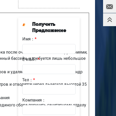
Получить
Предложение
Имя：
*
ка после очистки очистными сооружениями;
нный бассейн, и требуется лишь небольшое
E-mail：
*
ов и удаляется через выпускной цилиндр
Тел：
*
ров и отводятся через дымоход высотой 35
вания
Компания：
единого сбора поручить санитарному отделу