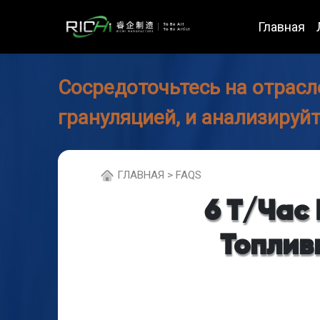
Главная
Сосредоточьтесь на отрасл
грануляцией, и анализируй
ГЛABHAЯ > FAQS
6 Т/час
Топлив