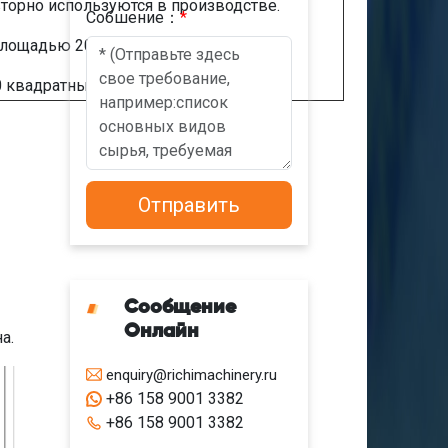
торно используются в производстве.
Cобшениe：
*
площадью 200 квадратных метров.
 квадратных метров.
Сообщение
Онлайн
а.
enquiry@richimachinery.ru
+86 158 9001 3382
+86 158 9001 3382