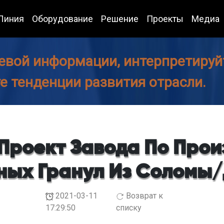
Линия
Оборудование
Решение
Проекты
Медиа
евой информации, интерпретируйт
те тенденции развития отрасли.
 Проект Завода По Прои
ных Гранул Из Соломы
2021-03-11
Возврат к
17:29:50
списку