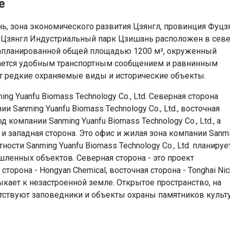
е
ь, зона экономического развития Цзянгл, провинция Фуцз
 Цзянгл Индустриальный парк Цзишань расположен в севе
 запланированной общей площадью 1200 м², окруженный
чается удобным транспортным сообщением и равнинным
ют редкие охраняемые виды и исторические объекты.
ng Yuanfu Biomass Technology Co., Ltd. Северная сторона
и Sanming Yuanfu Biomass Technology Co., Ltd., восточная
д компании Sanming Yuanfu Biomass Technology Co., Ltd., а
и западная сторона. Это офис и жилая зона компании Sanm
стности Sanming Yuanfu Biomass Technology Co., Ltd. планируе
ленных объектов. Северная сторона - это проект
торона - Hongyan Chemical, восточная сторона - Tonghai Nic
ыкает к незастроенной земле. Открытое пространство, на
утствуют заповедники и объекты охраны памятников культ