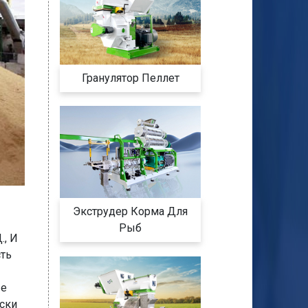
Гранулятор Пеллет
Экструдер Корма Для
Рыб
., И
сть
ые
ски