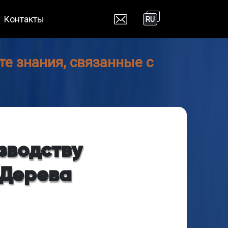
Контакты
RU
е знания, связанные с
зводству
/Дерева