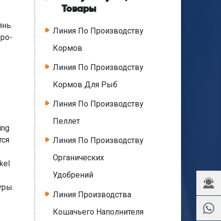
Товары
янь.
Линия По Производству
ро-
Кормов
Линия По Производству
Кормов Для Рыб
Линия По Производству
Пеллет
ing
тся
Линия По Производству
Органических
kel
Удобрений
уры.
Линия Производства
Кошачьего Наполнителя