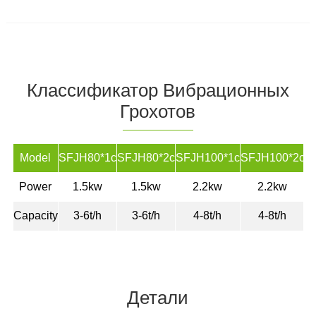
Классификатор Вибрационных
Грохотов
Model
SFJH80*1c
SFJH80*2c
SFJH100*1c
SFJH100*2c
S
Power
1.5kw
1.5kw
2.2kw
2.2kw
Capacity
3-6t/h
3-6t/h
4-8t/h
4-8t/h
Детали