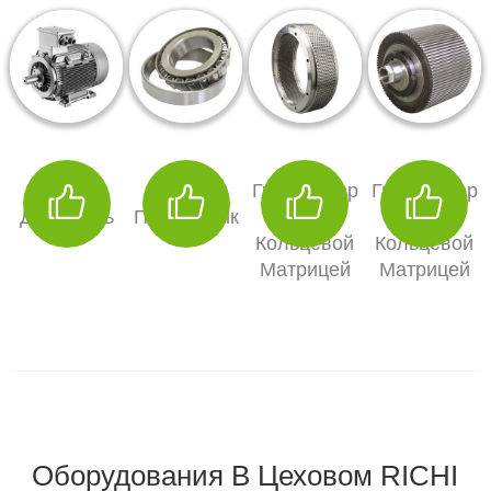
Siemens
SKF
Гранулятор
Гранулятор
Двигатель
Подшипник
С
С
Кольцевой
Кольцевой
Матрицей
Матрицей
Оборудования В Цеховом RICHI