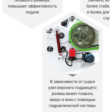
большого размера,
Siemens, ко
повышает эффективность
более стабил
подачи
и более длит
слу
В зависимости от сырья
узел верхнего подающего
ролика может плавать
вверх и вниз с помощью
гидравлической системы