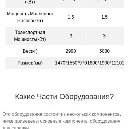
(кВт)
Мощность Масляного
1.5
1.5
Насоса(кВт)
Транспортная
3
3
Мощность(кВт)
Вес(кг)
2990
5030
Размер(мм)
1470*1550*970
1800*1900*1210
22
Какие Части Оборудования?
Это оборудование состоит из нескольких компонентов,
ниже приведены основные компоненты оборудования
для справки.