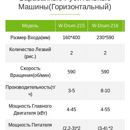
Машины(горизонтальный)
Модель
W-Drum-215
W-Drum-216
W
Размер Входа(мм)
160*400
230*590
Количество Лезвий
2
2
(рис.)
Скорость
590
590
Вращения(об/мин)
Производительность(т/
3-5
8-10
ч)
Мощность Главного
4-45
4-55
Двигателя (кВт)
Мощность Питателя
(2.2-3)*2
(3-4) *2