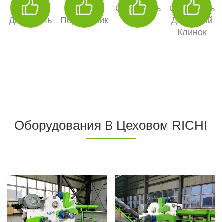
Siemens
SKF
Смеситель
Смеситель
Двигатель
Подшипник
Ротор
Двуосный
Клинок
Оборудования В Цеховом RICHI