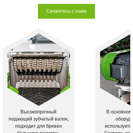
Свяжитесь с нами
Высокопрочный
В основном
подающий зубчатый валок,
оборуд
подходит для бревен
используетс