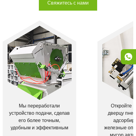
Свяжитесь с нами
Мы переработали
Откройте 
устройство подачи, сделав
дверцу пнев
его более точным,
адсорбир
удобным и эффективным
железные опи
мусор авто