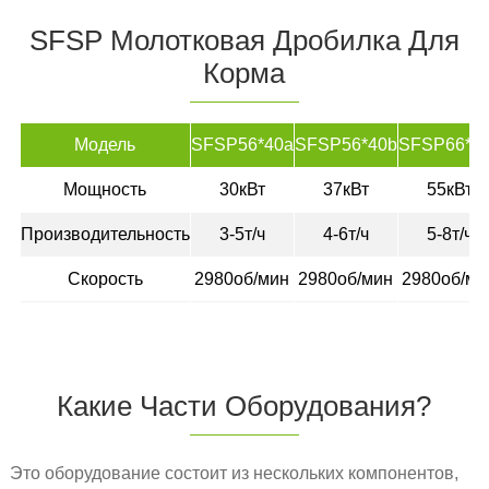
SFSP Молотковая Дробилка Для
Корма
Модель
SFSP56*40a
SFSP56*40b
SFSP66*6
Мощность
30кВт
37кВт
55кВт
Производительность
3-5т/ч
4-6т/ч
5-8т/ч
Скорость
2980об/мин
2980об/мин
2980об/ми
Какие Части Оборудования?
Это оборудование состоит из нескольких компонентов,