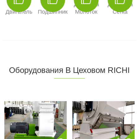
Siemens
SKF
Дробилка
Дробилка
Двигатель
Подшипник
Молоток
Сетка
Оборудования В Цеховом RICHI