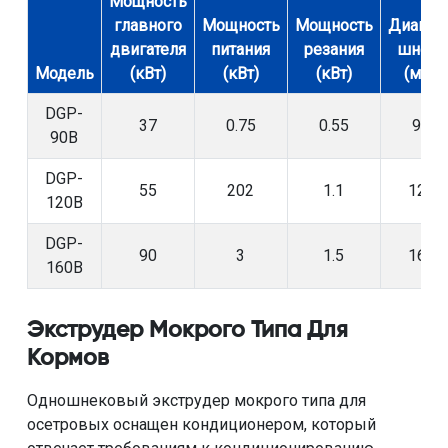
Мощность
главного
Мощность
Мощность
Диамет
двигателя
питания
резания
шнека
Модель
(кВт)
(кВт)
(кВт)
(мм)
DGP-
37
0.75
0.55
90
90B
DGP-
55
202
1.1
120
120B
DGP-
90
3
1.5
160
160B
Экструдер Мокрого Типа Для
Кормов
Одношнековый экструдер мокрого типа для
осетровых оснащен кондиционером, который