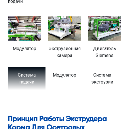
подачи.
углом, что обеспечивает полное смешивание
материала и пара и улучшает эффект модуляции.
Модулятор
Экструзионная
Двигатель
камера
Siemens
Модулятор
Система
Резак
П
экструзии
Принцип Работы Экструдера
Корма Для Осетровых