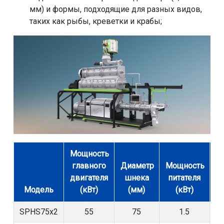
мм) и формы, подходящие для разных видов,
таких как рыбы, креветки и крабы;
Мощность
главного
Диаметр
Мощность
М
двигателя
шнека
питателя
м
Модель
(кВт)
(мм)
(кВт)
SPHS75x2
55
75
1.5