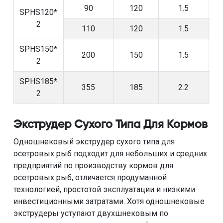
90
120
1.5
SPHS120*
2
110
120
1.5
SPHS150*
200
150
1.5
2
SPHS185*
355
185
2.2
2
Экструдер Сухого Типа Для Кормов
Одношнековый экструдер сухого типа для
осетровых рыб подходит для небольших и средних
предприятий по производству кормов для
осетровых рыб, отличается продуманной
технологией, простотой эксплуатации и низкими
инвестиционными затратами. Хотя одношнековые
экструдеры уступают двухшнековым по