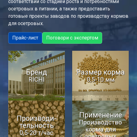
соответствии со стадией роста и потребностями
осетровых в питании, а также предоставить
готовые проекты заводов по производству кормов
для осетровых.
Прайс-лист
Поговори с экспертом
Бренд
Размер корма
RICHI
0,5-10 мм
Применение
Производи-
Производство
тельность
корма для
0,5-20 т/час
осетровых