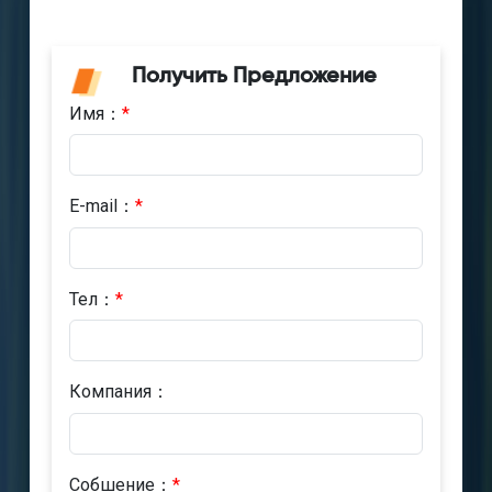
Получить Предложение
Имя：
*
E-mail：
*
Тел：
*
Компания：
Cобшениe：
*