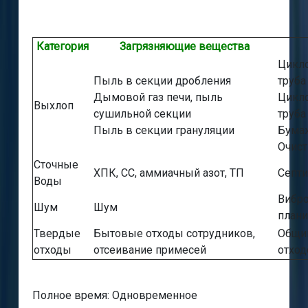
Категория
Загрязняющие вещества
Цикло
Пыль в секции дробления
труба
Дымовой газ печи, пыль
Цикло
Выхлоп
сушильной секции
труба
Пыль в секции грануляции
Бума
Очист
Сточные
ХПК, СС, аммиачный азот, ТП
Септи
Воды
Вибро
Шум
Шум
план
Твердые
Бытовые отходы сотрудников,
Общи
отходы
отсеивание примесей
отход
Полное время: Одновременное