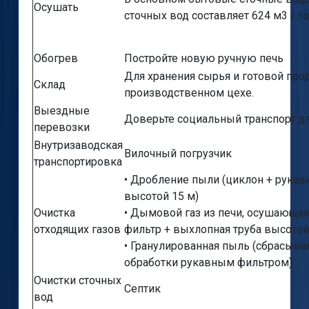
Осушать
сточных вод составляет 624 м3 / г
Обогрев
Постройте новую ручную печь
Для хранения сырья и готовой про
Склад
производственном цехе.
Выездные
Доверьте социальный транспорт д
перевозки
Внутризаводская
Вилочный погрузчик
транспортировка
• Дробление пыли (циклон + рукав
высотой 15 м)
Очистка
• Дымовой газ из печи, осушающая
отходящих газов
фильтр + выхлопная труба высотой
• Гранулированная пыль (сбрасыва
обработки рукавным фильтром)
Очистки сточных
Септик
вод