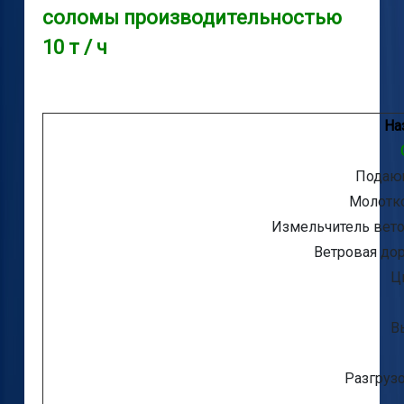
соломы производительностью
10 т / ч
На
Подаю
Молотко
Измельчитель вето
Ветровая до
Ц
В
Разгруз