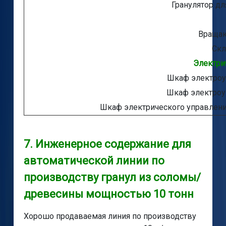
Гранулятор д
Вращаю
Скл
Электри
Шкаф электроу
Шкаф электроу
Шкаф электрического управлени
7. Инженерное содержание для
автоматической линии по
производству гранул из соломы/
древесины мощностью 10 тонн
Хорошо продаваемая линия по производству