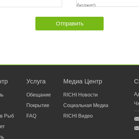
нтр
Услуга
Медиа Центр
С
А
ль
Обещание
RICHI Новости
Ч
Покрытие
Социальная Медиа
ов Рыб
FAQ
RICHI Видео
ет
ль