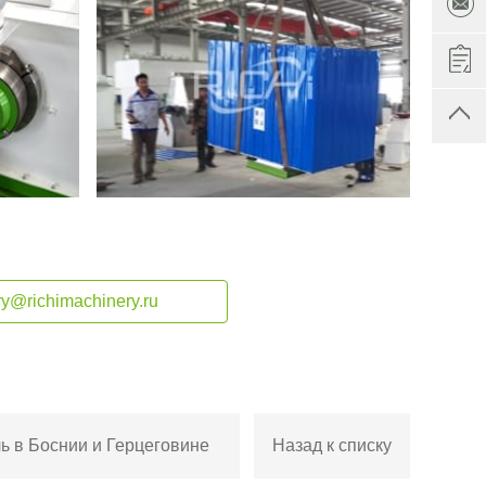
ry@richimachinery.ru
ь в Боснии и Герцеговине
Назад к списку