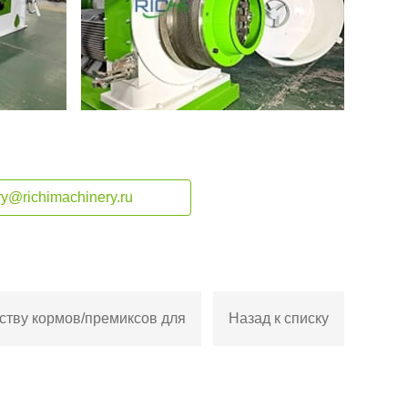
ry@richimachinery.ru
дству кормов/премиксов для
Назад к списку
ае