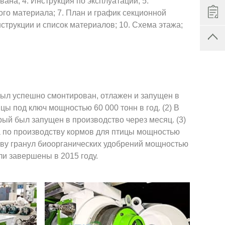
вана; 4. Инструкция по эксплуатации; 5.
ого материала; 7. План и график секционной
струкции и список материалов; 10. Схема этажа;
у был успешно смонтирован, отлажен и запущен в
ы под ключ мощностью 60 000 тонн в год. (2) В
рый был запущен в производство через месяц. (3)
ода по производству кормов для птицы мощностью
ству гранул биоорганических удобрений мощностью
ыли завершены в 2015 году.