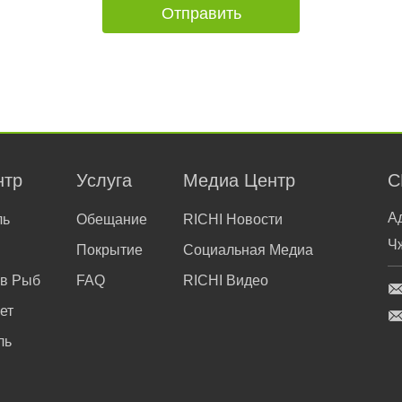
нтр
Услуга
Медиа Центр
С
А
ль
Обещание
RICHI Новости
Ч
Покрытие
Социальная Медиа
ов Рыб
FAQ
RICHI Видео
ет
ль