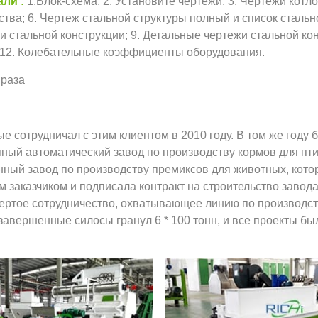
али
1.Блок-схема; 2. Установите чертежи; 3. Чертежи котло
ва; 6. Чертеж стальной структуры полный и список стальн
и стальной конструкции; 9. Детальные чертежи стальной кон
; 12. Колебательные коэффициенты оборудования.
 раза
ые сотрудничал с этим клиентом в 2010 году. В том же год
ный автоматический завод по производству кормов для птиц
нный завод по производству премиксов для животных, кото
тим заказчиком и подписала контракт на строительство зав
четвертое сотрудничество, охватывающее линию по производ
и завершенные силосы гранул 6 * 100 тонн, и все проекты б