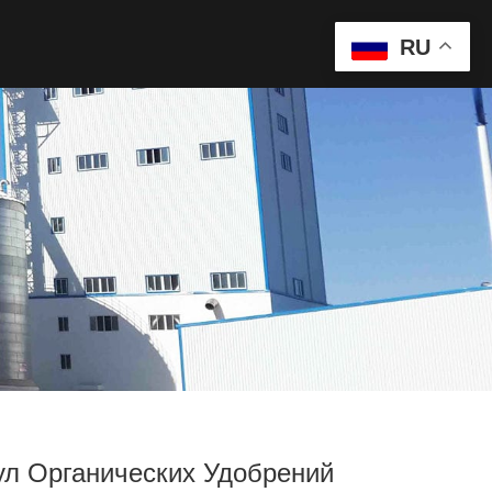
RU
нул Органических Удобрений