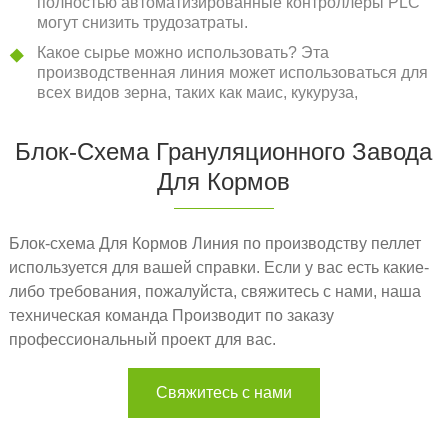
полностью автоматизированные контроллеры PLC
могут снизить трудозатраты.
Какое сырье можно использовать? Эта
производственная линия может использоваться для
всех видов зерна, таких как маис, кукуруза,
пшеница, соя, ячмень и т. Д. Также можно добавлять
другие виды материалов, такие как премикс,
Блок-Схема Грануляционного Завода
витамины, пшеничные отруби, соль и другие в
соответствии с другой формулой.
Для Кормов
Какой корм для животных можно производить? Эта
линия по производству кормовых гранул для
домашней птицы может производить корм для
Блок-схема Для Кормов Линия по производству пеллет
курицы, бройлеров, кур-несушек, , корм для мелкого
используется для вашей справки. Если у вас есть какие-
курятины, корм для крупного рогатого скота, корм
либо требования, пожалуйста, свяжитесь с нами, наша
для свиней, утку, корм для овец, корм для рыб,
техническая команда Производит по заказу
водный корм и т. Д.
профессиональный проект для вас.
Что мы можем сделать для вас? Мы можем
предоставить Блок-схема, предложение, дизайн и
множество монтажных чертежей, планировка цехов,
Свяжитесь с нами
фотографии, видео и т. Д. Команда RICHI по
процессу установки будет обслуживать вас, если