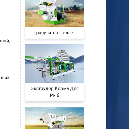
Гранулятор Пеллет
ной,
л из
Экструдер Корма Для
Рыб