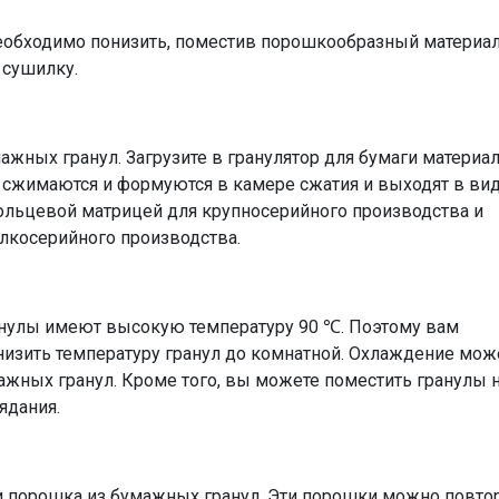
еобходимо понизить, поместив порошкообразный материал
 сушилку.
ажных гранул. Загрузите в гранулятор для бумаги материа
 сжимаются и формуются в камере сжатия и выходят в ви
кольцевой матрицей для крупносерийного производства и
лкосерийного производства.
улы имеют высокую температуру 90 ℃. Поэтому вам
снизить температуру гранул до комнатной. Охлаждение мож
ажных гранул. Кроме того, вы можете поместить гранулы 
ядания.
ки порошка из бумажных гранул. Эти порошки можно повто