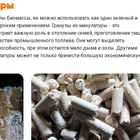
уры
лы биомассы, ее можно использовать как один зеленый и
роким применением. Гранулы из макулатуры - это
грает важную роль в отоплении семей, приготовлении пищ
честве промышленного топлива. Они могут выделять
собность, при этом остается мало дыма и золы. Другими
улатуры может не только принести большую экономическу