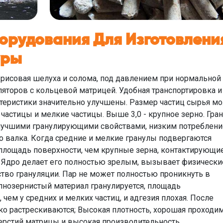
орудования Для Изготовлени
уры
 рисовая шелуха и солома, под давлением при нормальной
яторов с кольцевой матрицей. Удобная транспортировка и
ктеристики значительно улучшены. Размер частиц сырья м
частицы и мелкие частицы. Выше 3,0 - крупное зерно. Гра
 лучшими гранулирующими свойствами, низким потреблен
 валка. Когда средние и мелкие гранулы подвергаются
площадь поверхности, чем крупные зерна, контактирующие
ы. Ядро делает его полностью зрелым, вызывает физически
тво грануляции. Пар не может полностью проникнуть в
упнозернистый материал гранулируется, площадь
чем у средних и мелких частиц, и адгезия плохая. После
ко растрескиваются; Высокая плотность, хорошая проходи
ерстий матрицы и высокая производительность.