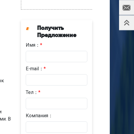
Получить
Предложение
Имя：
*
E-mail：
*
ок
Тел：
*
и
Компания：
ми. В