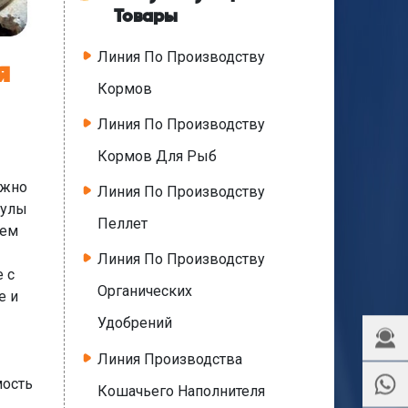
Товары
Линия По Производству
я
Кормов
Линия По Производству
Кормов Для Рыб
ожно
Линия По Производству
нулы
Пеллет
ием
Линия По Производству
 с
Органических
е и
Удобрений
Линия Производства
мость
Кошачьего Наполнителя