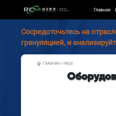
Главная
Сосредоточьтесь на отрасл
грануляцией, и анализируй
ГЛABHAЯ > FAQS
Оборудов