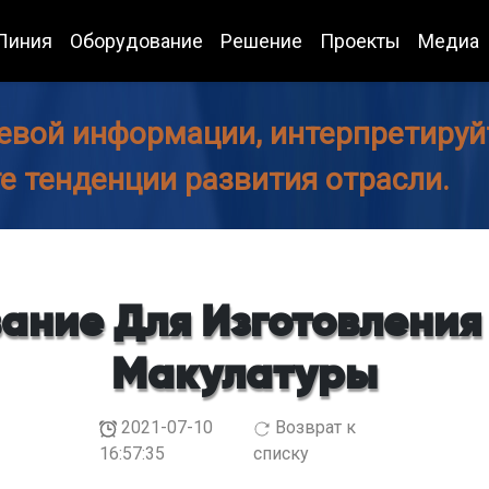
Линия
Оборудование
Решение
Проекты
Медиа
евой информации, интерпретируйт
те тенденции развития отрасли.
ание Для Изготовления 
Макулатуры
2021-07-10
Возврат к
16:57:35
списку