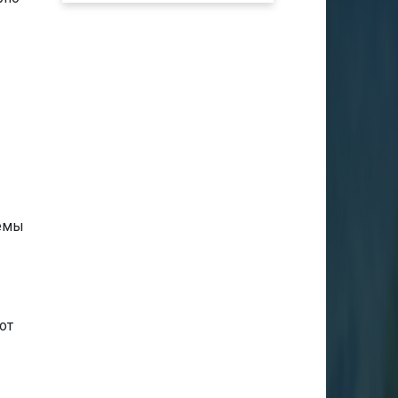
темы
от