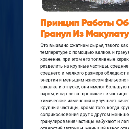
Принцип Работы Об
Гранул Из Макулат
Это вызвано сжатием сырья, такого как
температуре с помощью валков и гранул
хранение, при этом его топливные хара
разделить на крупные частицы, средние 
среднего и мелкого размера обладают
энергии и меньшим износом фильерного
закалке и отпуску, они имеют большую 
паром, и пар легко проникает в частиц
химические изменения и улучшает качес
крупные частицы; кроме того, когда кр
соприкосновения друг с другом меньше, 
гранулирования частицы набухают и лег
отверстий матрицы, меньший износ отв