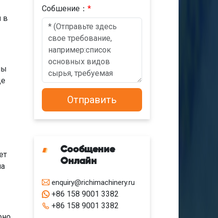
Cобшениe：
*
 в
лы
де
Сообщение
ет
Онлайн
на
enquiry@richimachinery.ru
+86 158 9001 3382
+86 158 9001 3382
рно