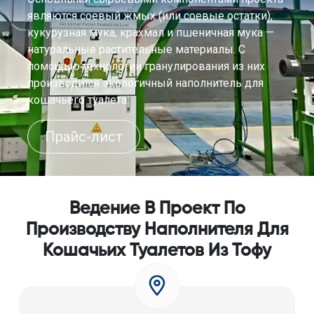
являются соевый жмых (или соевые остатки),
кукурузная мука, крахмал и пшеничная мука —
натуральные растительные материалы. С
помощью технологии гранулирования из них
производится экологичный наполнитель для
кошачьего туалета.
Прайс-лист
Ведение В Проект По
Производству Наполнителя Для
Кошачьих Туалетов Из Тофу