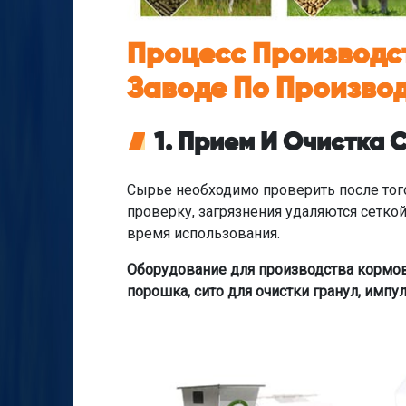
Процесс Производс
Заводе По Произво
1. Прием И Очистка
Сырье необходимо проверить после того
проверку, загрязнения удаляются сетко
время использования.
Оборудование для производства кормов
порошка, сито для очистки гранул, имп