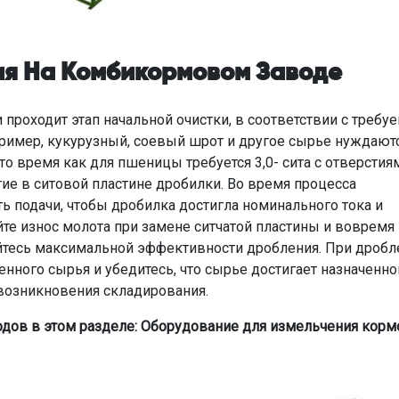
ия На Комбикормовом Заводе
 проходит этап начальной очистки, в соответствии с треб
пример, кукурузный, соевый шрот и другое сырье нуждают
 то время как для пшеницы требуется 3,0- сита с отверстия
тие в ситовой пластине дробилки. Во время процесса
ь подачи, чтобы дробилка достигла номинального тока и
те износ молота при замене ситчатой пластины и вовремя
ейтесь максимальной эффективности дробления. При дробл
ного сырья и убедитесь, что сырье достигает назначенно
возникновения складирования.
дов в этом разделе: Оборудование для измельчения корм