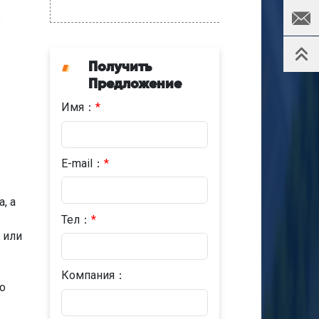
Получить
Предложение
Имя：
*
E-mail：
*
, а
Тел：
*
 или
Компания：
о