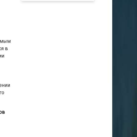
уемым
ся в
ми
ении
го
ов