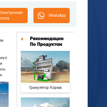
Электронная
WhatsApp
почта
Рекомендации
ля
По Продуктам
анул
 и
есь
н.
Гранулятор Корма