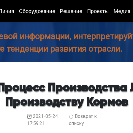
Линия
Оборудование
Решение
Проекты
Медиа
евой информации, интерпретируйт
те тенденции развития отрасли.
Процесс Производства 
Производству Кормов
2021-05-24
Возврат к
17:59:21
списку