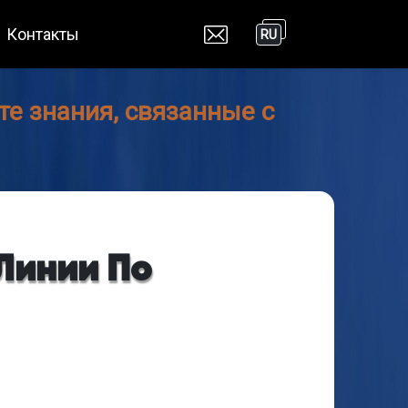
Контакты
RU
е знания, связанные с
Линии По