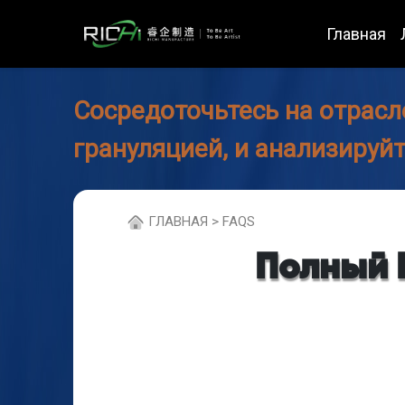
Главная
Сосредоточьтесь на отрасл
грануляцией, и анализируй
ГЛABHAЯ > FAQS
Полный 