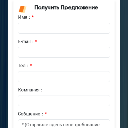
Получить Предложение
Имя：
*
E-mail：
*
Тел：
*
Компания：
Cобшениe：
*