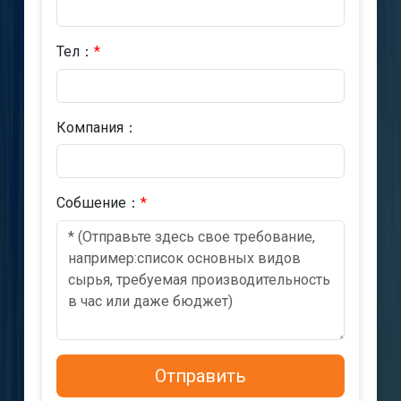
Тел：
*
Компания：
Cобшениe：
*