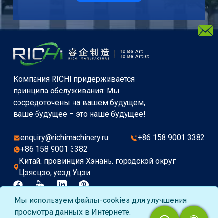
Компания RICHI придерживается
принципа обслуживания: Мы
сосредоточены на вашем будущем,
ваше будущее – это наше будущее!
enquiry@richimachinery.ru
+86 158 9001 3382
+86 158 9001 3382
Китай, провинция Хэнань, городской округ
Цзяоцзо, уезд Уцзи
Мы используем файлы-cookies для улучшения
Copyright©2015-2026 by HENAN RICHI MACHINERY
просмотра данных в Интернете.