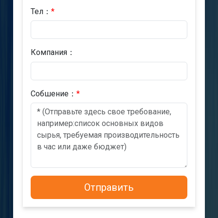
Тел：
*
Компания：
Cобшениe：
*