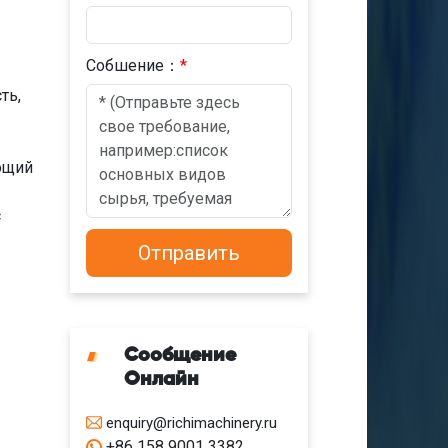
Cобшениe：
*
ть,
ющий
с
Сообщение
Онлайн
enquiry@richimachinery.ru
+86 158 9001 3382