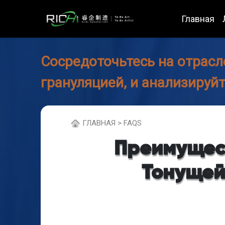
Главная
Сосредоточьтесь на отрасл
грануляцией, и анализируй
ГЛABHAЯ > FAQS
Преимущес
Тонущей