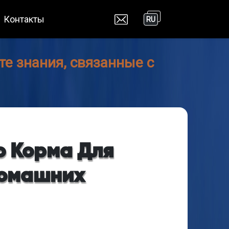
Контакты
RU
е знания, связанные с
 Корма Для
Домашних