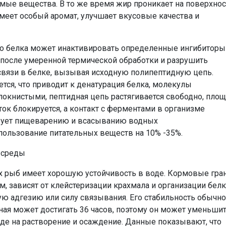
ые вещества. В то же время жир проникает на поверхнос
имеет особый аромат, улучшает вкусовые качества и
ого белка может инактивировать определенные ингибиторы
а, после умеренной термической обработки и разрушить
связи в белке, вызывая исходную полипептидную цепь.
ся, что приводит к денатурация белка, молекулы
локнистыми, пептидная цепь растягивается свободно, пло
ток блокируется, а контакт с ферментами в организме
твует пищеварению и всасыванию водных
пользование питательных веществ на 10% -35%.
 среды
 рыб имеет хорошую устойчивость в воде. Кормовые гра
, зависят от клейстеризации крахмала и организации белк
ю адгезию или силу связывания. Его стабильность обычно
нная может достигать 36 часов, поэтому он может уменьши
де на растворение и осаждение. Данные показывают, что