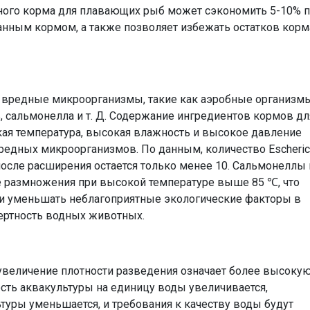
ного корма для плавающих рыб может сэкономить 5-10% 
нным кормом, а также позволяет избежать остатков корм
 вредные микроорганизмы, такие как аэробные организмы
, сальмонелла и т. Д. Содержание ингредиентов кормов дл
ая температура, высокая влажность и высокое давление
редных микроорганизмов. По данным, количество Escheric
и после расширения остается только менее 10. Сальмонеллы 
 размножения при высокой температуре выше 85 ℃, что
и уменьшать неблагоприятные экологические факторы в
ертность водных животных.
 увеличение плотности разведения означает более высоку
сть аквакультуры на единицу воды увеличивается,
туры уменьшается, и требования к качеству воды будут