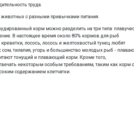
ительность труда.
и животных с разными привычками питания.
удированный корм можно разделить на три типа: плавучес
ние. В настоящее время около 80% кормов для рыб
 креветки, лосось, лосось и желтохвостый тунец любят
 сом, тилапия, угорь и большинство молодых рыб - плава
итают тонущий и плавающий корм. Кроме того,
вечать некоторым особым требованиям, таким как корм 
соким содержанием клетчатки.