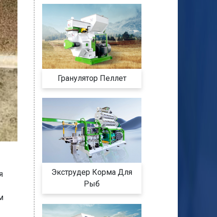
Гранулятор Пеллет
Экструдер Корма Для
я
Рыб
м