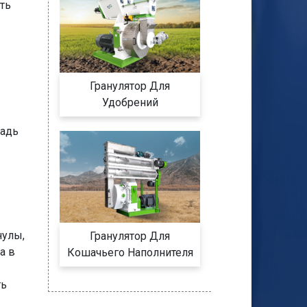
ть
Гранулятор Для
Удобрений
щадь
нулы,
Гранулятор Для
а в
Кошачьего Наполнителя
ть