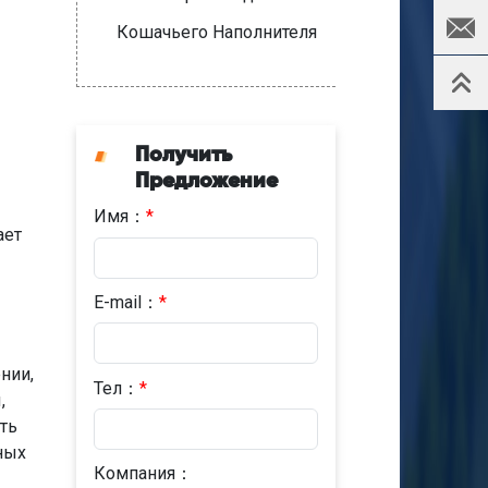
Кошачьего Наполнителя
Получить
Предложение
Имя：
*
ает
E-mail：
*
нии,
Тел：
*
,
ть
ных
Компания：