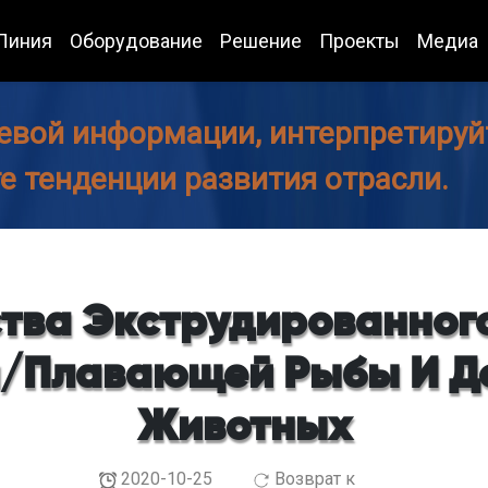
Линия
Оборудование
Решение
Проекты
Медиа
евой информации, интерпретируйт
те тенденции развития отрасли.
тва Экструдированного
/плавающей Рыбы И 
Животных
2020-10-25
Возврат к