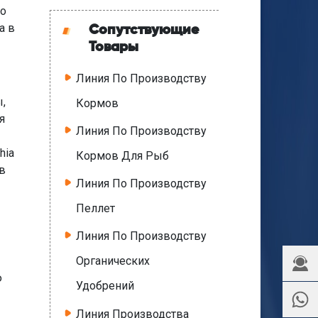
по
а в
Сопутствующие
Товары
Линия По Производству
,
Кормов
я
Линия По Производству
hia
Кормов Для Рыб
в
Линия По Производству
Пеллет
Линия По Производству
Органических
ю
Удобрений
Линия Производства