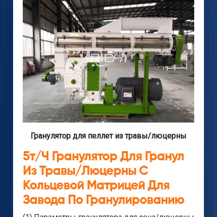
Гранулятор для пеллет из травы/люцерны
5т/ч Гранулятор Для Гранул
Из Травы/люцерны С
Кольцевой Матрицей Для
Завода По Гранулированию