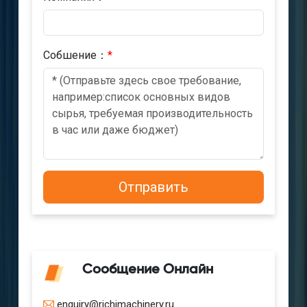
Cобшениe：
*
Сообщение Онлайн
enquiry@richimachinery.ru