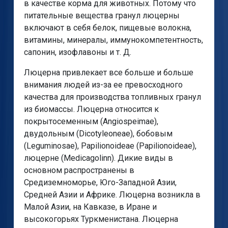
в качестве корма для животных. Потому что
питательные вещества гранул люцерны
включают в себя белок, пищевые волокна,
витамины, минералы, иммунокомпетентность,
сапонин, изофлавоны и т. Д.
Люцерна привлекает все больше и больше
внимания людей из-за ее превосходного
качества для производства топливных гранул
из биомассы. Люцерна относится к
покрытосеменным (Angiospeimae),
двудольным (Dicotyleoneae), бобовым
(Leguminosae), Papilionoideae (Papilionoideae),
люцерне (Medicagolinn). Дикие виды в
основном распространены в
Средиземноморье, Юго-Западной Азии,
Средней Азии и Африке. Люцерна возникла в
Малой Азии, на Кавказе, в Иране и
высокогорьях Туркменистана. Люцерна