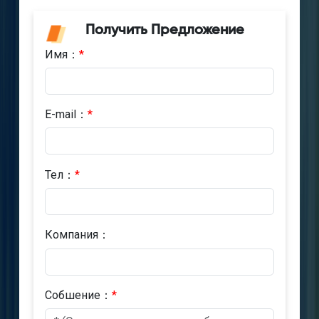
Получить Предложение
Имя：
*
E-mail：
*
Тел：
*
Компания：
Cобшениe：
*