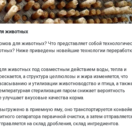
для животных
ормов для животных? Что представляет собой технологиче
вотных? Ниже приведены новейшие технологии переработ
 для животных под совместным действием воды, тепла и
ескается, а структура целлюлозы и жира изменяется, что
всасыванию и утилизации животноводство и птица, а такж
емпературная стерилизация паром снижает вероятность
е улучшает вкусовые качества корма.
 выгружено в приемную яму, оно транспортируется конвей
ного сепаратора первичной очистки, а затем отправляетс
тправляется на склад дробления, склад ингредиентов.