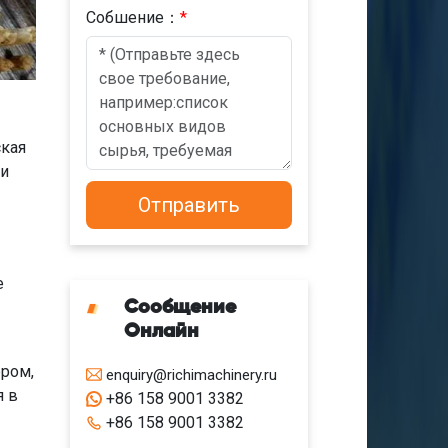
Cобшениe：
*
ская
ки
е
Сообщение
Онлайн
ером,
enquiry@richimachinery.ru
я в
+86 158 9001 3382
+86 158 9001 3382