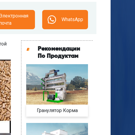
Электронная
WhatsApp
почта
той
Рекомендации
По Продуктам
Гранулятор Корма