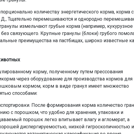
орционально количеству энергетического корма, корма с
т. Д., Тщательно перемешиваются и однородно перемешива
 гранулы измельчают грубые корма (например, кукурузное
я без связующего. Крупные гранулы (блоки) грубого помол
кальные преимущества на пастбищах, широко известные к
животных
нулированному корму, полученному путем прессования
корма через оборудование для производства кормов для
рошковым кормом, корм в виде гранул имеет множество
ятью способами:
ранспортировки. После формирования корма количество гра
нию с порошком, что удобно для хранения, упаковки и
даваемый порошок легко впитывает влагу и агломерат, а
 хорошей диспергируемостью, низкой гигроскопичностью и
исключается автоматическая классификация во время