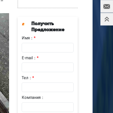
Получить
Предложение
Имя：
*
E-mail：
*
Тел：
*
Компания：