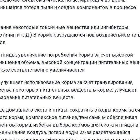
еньшается потеря пыли и следов компонентов в процессе
ования некоторые токсичные вещества или ингибиторы
ютинин и т. Д.) В корме разрушаются под воздействием тепл
лл.
и птицы, увеличение потребления корма за счет высокой
еньшения объема, высокой концентрации питательных вещ
кже соответственно увеличивается.
, улучшает использование корма за счет гранулирования,
йства некоторых питательных веществ в корме, улучшает
ьзование питательных веществ.
де домашнего скота и птицы, сократить отходы корма за сч
ого корма, комплексное питание, тем самым обеспечивая
ентов корма, избегая выбора кормов для скота и птицы в
Уменьшение воздуха, потери воды из-за разлетающейся
 гранул легко идентифицировать, а размер кормовых гран