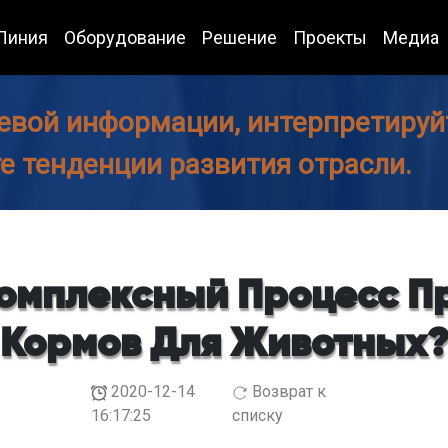
Линия
Оборудование
Решение
Проекты
Медиа
евой информации, интерпретируйт
те тенденции развития отрасли.
Комплексный Процесс П
Кормов Для Животных
2020-12-14
Возврат к
16:17:25
списку