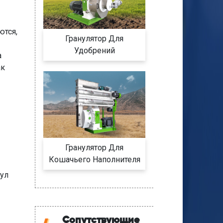
ются,
Гранулятор Для
Удобрений
а
ак
Гранулятор Для
Кошачьего Наполнителя
нул
Сопутствующие