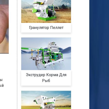
Гранулятор Пеллет
Экструдер Корма Для
лы
Рыб
ый