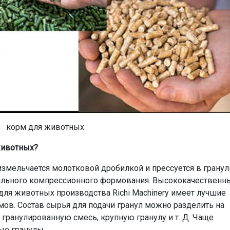
корм для животных
животных?
измельчается молотковой дробилкой и прессуется в грану
ального компрессионного формования. Высококачественн
для животных производства Richi Machinery имеет лучшие
мов. Состав сырья для подачи гранул можно разделить на
гранулированную смесь, крупную гранулу и т. Д. Чаще
ые гранулы.