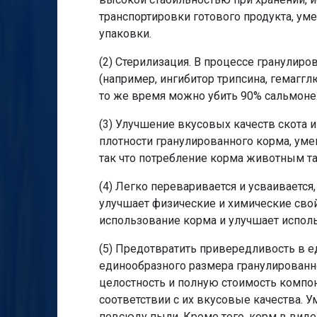
транспортировки готового продукта, ум
упаковки.
(2) Стерилизация. В процессе гранулир
(например, ингибитор трипсина, гемаггл
то же время можно убить 90% сальмоне
(3) Улучшение вкусовых качеств скота 
плотности гранулированного корма, ум
так что потребление корма животным та
(4) Легко переваривается и усваивается
улучшает физические и химические сво
использование корма и улучшает испол
(5) Предотвратить привередливость в е
единообразного размера гранулированн
целостность и полную стоимость компон
соответствии с их вкусовые качества. 
повсюду пыли. Кроме того, корм в виде