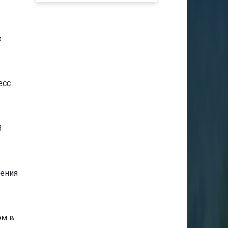
е
есс
В
чения
рм в