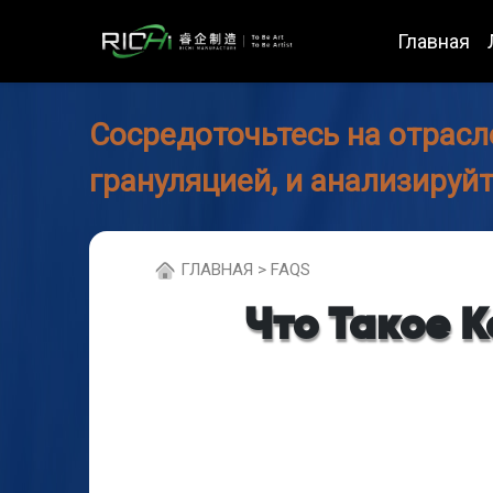
Главная
Сосредоточьтесь на отрасл
грануляцией, и анализируй
ГЛABHAЯ > FAQS
Что Такое 