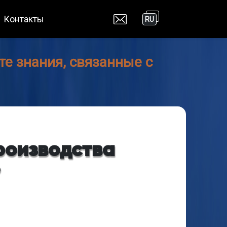
Контакты
RU
е знания, связанные с
роизводства
?