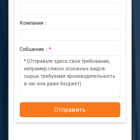
Компания：
Cобшениe：
*