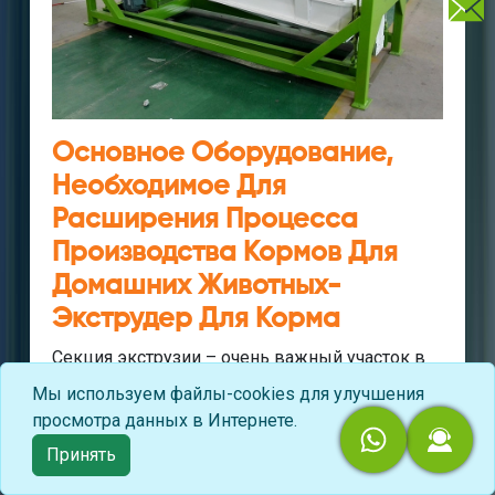
Основное Оборудование,
Необходимое Для
Расширения Процесса
Производства Кормов Для
Домашних Животных-
Экструдер Для Корма
Секция экструзии – очень важный участок в
процессе производства кормов для
Мы используем файлы-cookies для улучшения
домашних животных, который напрямую
просмотра данных в Интернете.
связан с качеством домашних животных.
Принять
Основным оборудованием, используемым на
участке экструзии, является питающий