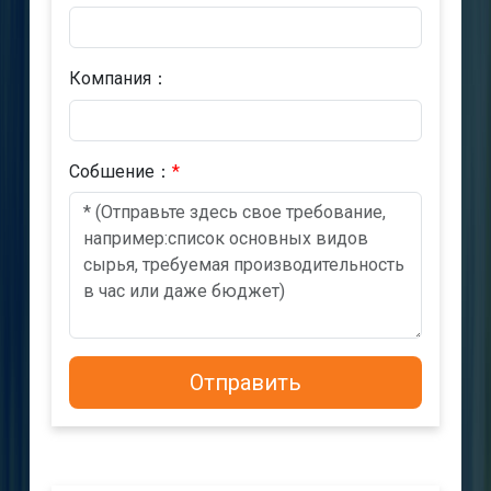
Компания：
Cобшениe：
*