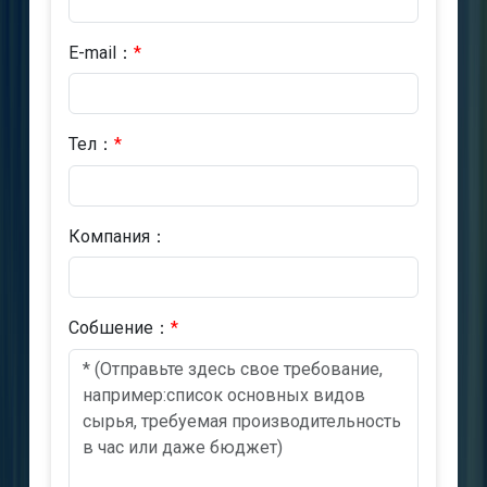
E-mail：
*
Тел：
*
Компания：
Cобшениe：
*