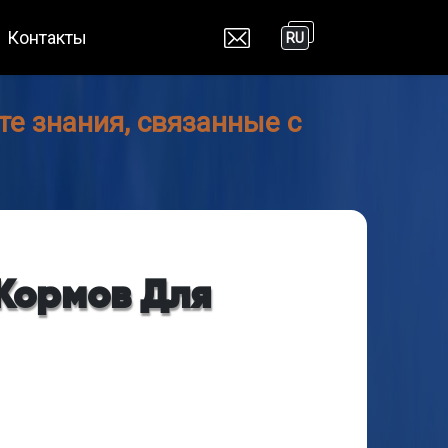
Контакты
RU
е знания, связанные с
Кормов Для