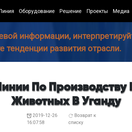
Линия
Оборудование
Решение
Проекты
Медиа
евой информации, интерпретируйт
те тенденции развития отрасли.
Линии По Производству 
Животных В Уганду
2019-12-26
Возврат к
16:07:58
списку