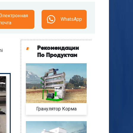
Электронная
WhatsApp
почта
Рекомендации
hi
По Продуктам
Гранулятор Корма