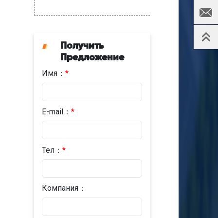
Получить
Предложение
Имя：
*
E-mail：
*
Тел：
*
Компания：