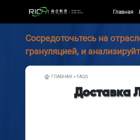
Главная
Сосредоточьтесь на отрасл
грануляцией, и анализируй
ГЛABHAЯ > FAQS
Доставка 