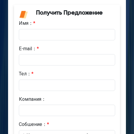
Получить Предложение
Имя：
*
E-mail：
*
Тел：
*
Компания：
Cобшениe：
*