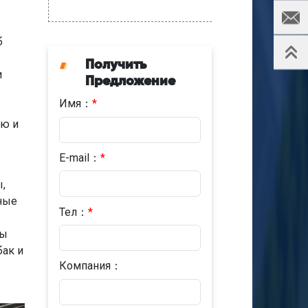
б
Получить
и
Предложение
Имя：
*
ую и
E-mail：
*
,
дные
Тел：
*
сы
бак и
Компания：