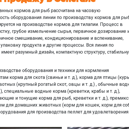
анных кормов для рыб рассчитана на часовую
ность оборудования линии по производству кормов для ры
ируется на производстве кормов для тилапии. Процесс в
истку, грубое измельчение сырья, первичное дозирование 
ричное смешивание, кондиционирование и вспенивание,
упаковку продукта и другие процессы. Вся линия по
имеет разумный дизайн, компактную структуру, стабильн
оизводстве оборудования и техники для кормления
м корма для скота (свиньи и т. д.), корма для птицы (куры
животных (крупный рогатый скот, овцы и т. д.) , обычные во
), специальные водные корма (креветки, крабы и т. д.),
щие и тонущие корма для рыб, креветки и т. д.), премик
корм для домашних животных (корм для кошек, корм для со
борудования для производства пеллет для удовлетворения