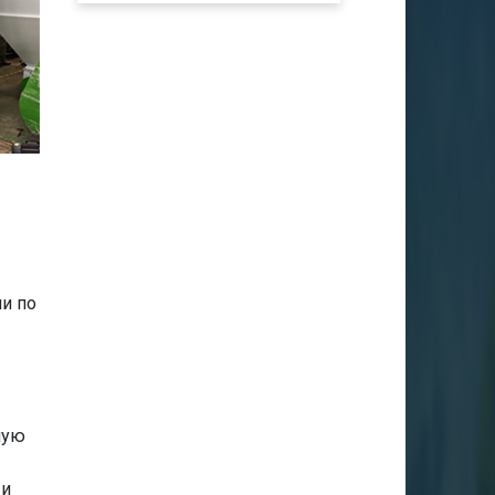
и по
ную
 и