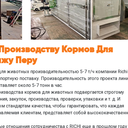
 Производству Кормов Для
ажу Перу
ля животных производительностью 5-7 т/ч компании Richi
портную поставку. Производительность этого проекта лини
авляет около 5-7 тонн в час.
изводства кормов для животных подвергается строгому
я, закупок, производства, проверки, упаковки и т. д. И
 стандартам качества, чтобы гарантировать, что каждая
авляемая клиентам, представляет собой высококачествен
е отношения сотрудничества с RICHI еще в прошлом году