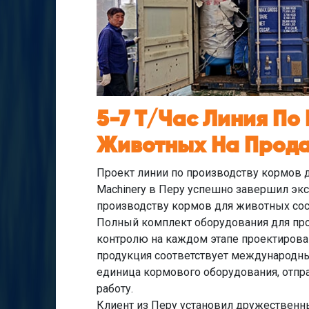
5-7 Т/час Линия По
Животных На Прод
Проект линии по производству кормов д
Machinery в Перу успешно завершил экс
производству кормов для животных сост
Полный комплект оборудования для про
контролю на каждом этапе проектировани
продукция соответствует международным
единица кормового оборудования, отпр
работу.
Клиент из Перу установил дружественны