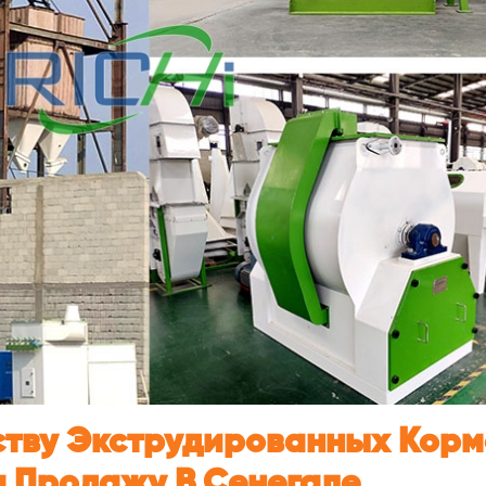
ству Экструдированных Корм
а Продажу В Сенегале