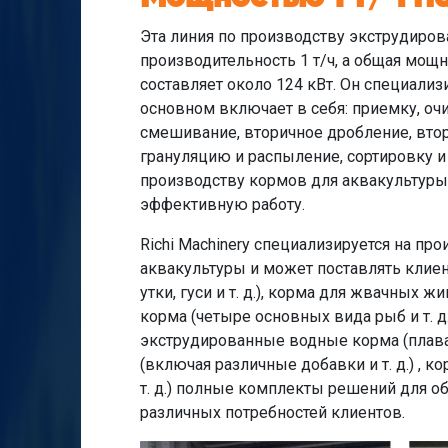
Эта линия по производству экструдиров
производительность 1 т/ч, а общая мощ
составляет около 124 кВт. Он специализ
основном включает в себя: приемку, оч
смешивание, вторичное дробление, вто
грануляцию и распыление, сортировку и 
производству кормов для аквакультуры 
эффективную работу.
Richi Machinery специализируется на пр
аквакультуры и может поставлять клиента
утки, гуси и т. д.), корма для жвачных 
корма (четыре основных вида рыб и т. д.
экструдированные водные корма (плаваю
(включая различные добавки и т. д.) , 
т. д.) полные комплекты решений для о
различных потребностей клиентов.