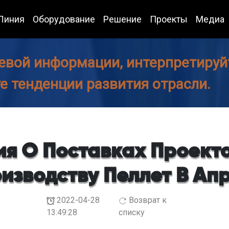
Линия
Оборудование
Решение
Проекты
Медиа
евой информации, интерпретируйт
те тенденции развития отрасли.
я О Поставках Проекто
изводству Пеллет В Ап
2022-04-28
Возврат к
13:49:28
списку