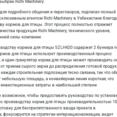
ыбран Richi Machinery.
 для подробного общения и переговоров, подписал полный
склюзивным агентом Richi Machinery в Узбекистане благод
тву кормов для птицы. Этот процесс полностью отражает
ества продукции Richi Machinery, технического уровня,
нней силы компании.
изводству кормов для птицы SZLH420 содержит 2 бункера п
кормов для птицы использует производственный процесс
я, и один гранулятор корма для птицы может производить о
и от приема сырого зерна до распределения готовой проду
каждая строительная подпозиция тесно связана, так что о
 небольшую площадь, а конвейерная линия короткая, что
 инвестиционные затраты в наибольшей степени.
 возможное, чтобы предоставить руководство по установ
по производству корма для птицы производительностью 10
отовку для беспрепятственного ввода проекта в
да, фокусируется на стратегии интернационализации, ведет