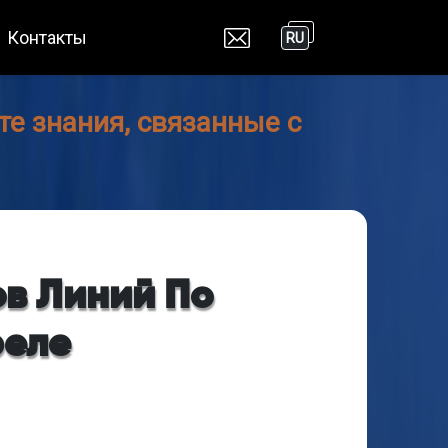
Контакты
RU
е знания, связанные с
в Линий По
реле