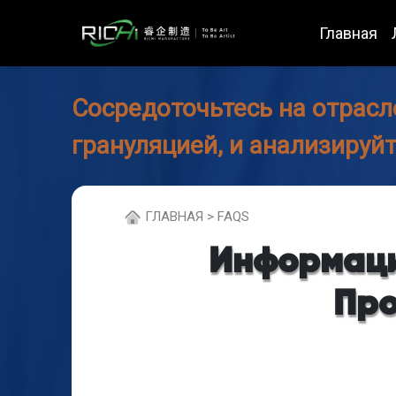
Главная
Сосредоточьтесь на отрасл
грануляцией, и анализируй
ГЛABHAЯ > FAQS
Информаци
Про