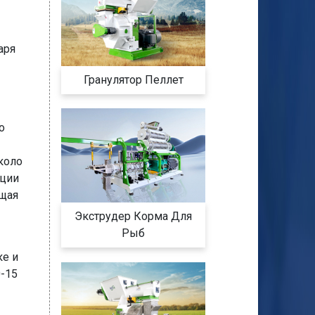
аря
Гранулятор Пеллет
о
коло
кции
бщая
Экструдер Корма Для
Рыб
ке и
-15