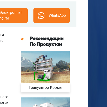
Электронная
WhatsApp
почта
ти
Рекомендации
н,
По Продуктам
Гранулятор Корма
сного
ногих