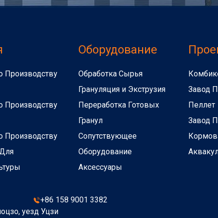
я
Оборудование
Прое
о Производству
Обработка Сырья
Комбик
Грануляция и Экструзия
Завод П
о Производству
Переработка Готовых
Пеллет
Гранул
Завод П
о Производству
Сопутствующее
Кормов
 Для
Оборудование
Акваку
ьтуры
Аксессуары
+86 158 9001 3382
оцзо, уезд Уцзи