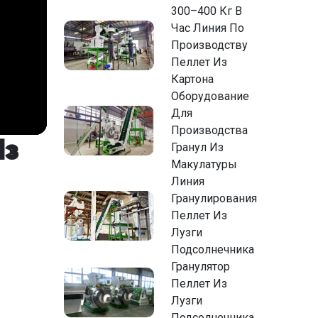
300–400 Кг В
Час Линия По
Производству
Пеллет Из
Картона
Оборудование
Для
Производства
Из
Гранул Из
Макулатуры
Линия
Гранулирования
Пеллет Из
Лузги
Подсолнечника
Гранулятор
Пеллет Из
Лузги
Подсолнечника