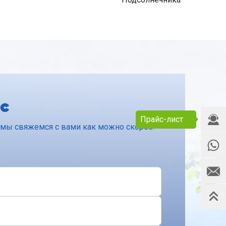
с
Прайс-лист
и мы свяжемся с вами как можно скорее.