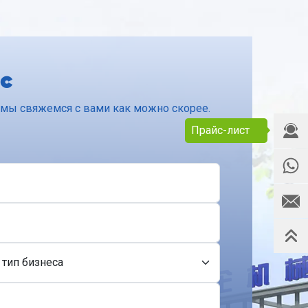
с
и мы свяжемся с вами как можно скорее.
Прайс-лист