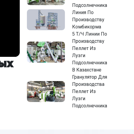
Подсолнечника
Линия По
Производству
Комбикорма
5 Т/Ч Линии По
Производству
Пеллет Из
Лузги
ых
Подсолнечника
В Казахстане
Гранулятор Для
Производства
Пеллет Из
Лузги
Подсолнечника