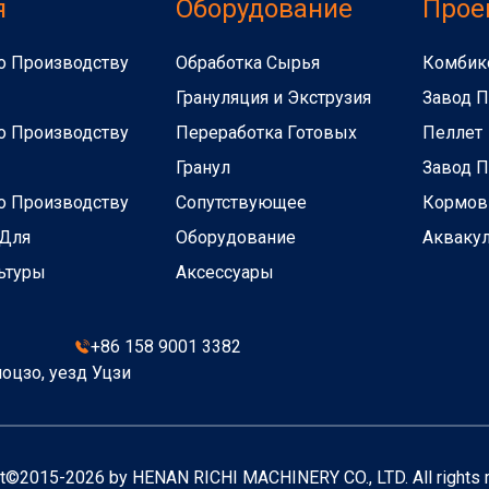
я
Оборудование
Прое
о Производству
Обработка Сырья
Комбик
Грануляция и Экструзия
Завод П
о Производству
Переработка Готовых
Пеллет
Гранул
Завод П
о Производству
Сопутствующее
Кормов
 Для
Оборудование
Акваку
ьтуры
Аксессуары
+86 158 9001 3382
оцзо, уезд Уцзи
t©2015-2026 by HENAN RICHI MACHINERY CO., LTD. All rights 