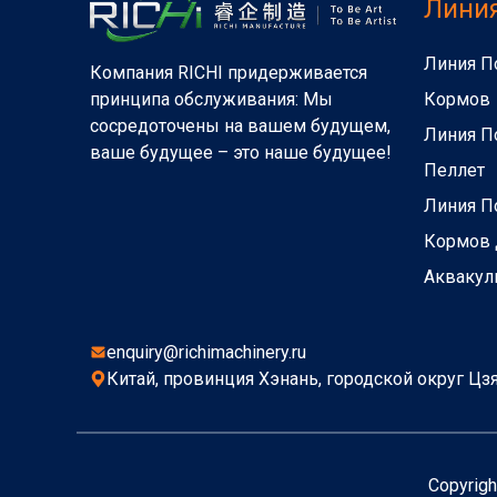
Лини
Линия П
Компания RICHI придерживается
Кормов
принципа обслуживания: Мы
сосредоточены на вашем будущем,
Линия П
ваше будущее – это наше будущее!
Пеллет
Линия П
Кормов
Аквакул
enquiry@richimachinery.ru
Китай, провинция Хэнань, городской округ Цзя
Copyrigh