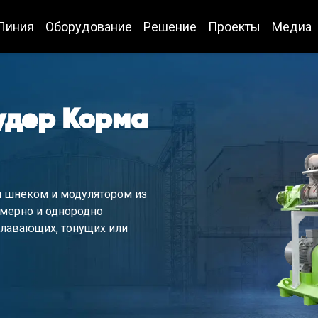
Линия
Оборудование
Решение
Проекты
Медиа
удер Корма
 шнеком и модулятором из
омерно и однородно
плавающих, тонущих или