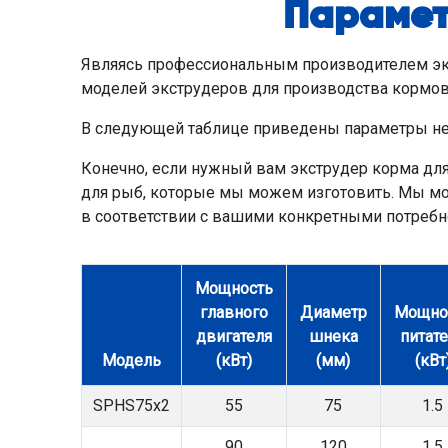
Парамет
Являясь профессиональным производителем экс
моделей экструдеров для производства кормов
В следующей таблице приведены параметры не
Конечно, если нужный вам экструдер корма для
для рыб, которые мы можем изготовить. Мы м
в соответствии с вашими конкретными потребно
Мощность
главного
Диаметр
Мощно
двигателя
шнека
питат
Модель
(кВт)
(мм)
(кВт
SPHS75x2
55
75
1.5
90
120
1.5