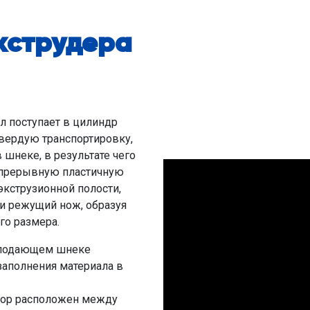
кструдера
л поступает в цилиндр
твердую транспортировку,
шнеке, в результате чего
непрерывную пластичную
экструзионной полости,
и режущий нож, образуя
го размера.
 подающем шнеке
заполнения материала в
ор расположен между