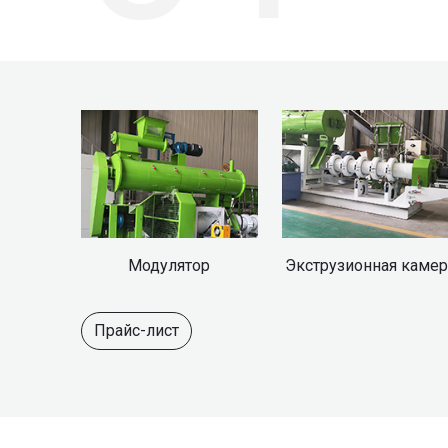
образованию заусенцев.
пара и улучшить эффект модуляции.
Модулятор
Экструзионная камер
Прайс-лист