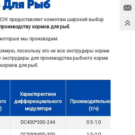
 Для Рыб
ICHI предоставляет клиентам широкий выбор
 производству кормов для рыб
.
 которые мы производим.
прямую, поскольку это не все экструдеры корма
 экструдеры для производства рыбного корма
 кормов для рыб.
Характеристики
ого
дифференциального
Производительность
)
модулятора
(т/ч)
DC400*300-244
0.5-1.0
DC500*400-300
1.5-2.0