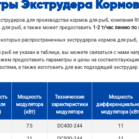
ры Экструдера Кормов
трудеров для производства кормов для рыб, компания R
 для рыб, а также может предоставить
1-2 т/час линию по
которых распространенных экструдеров кормов для рыб,
 рыб не указан в таблице, вы можете связаться с нами на
ожем предоставить параметры и цены на соответствующие
стями, а также изготовить для вас подходящий экструдер
сть
Мощность
Технические
Мощность
еля
модулятора
характеристики
дифференциальн
)
(кВт)
модулятора
модулятора (кВт
7.5
DC400-244
11
11
DC500-244
11