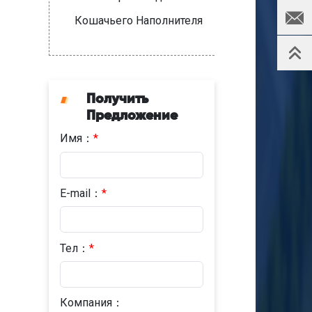
Кошачьего Наполнителя
Получить
Предложение
Имя：
*
E-mail：
*
Тел：
*
Компания：