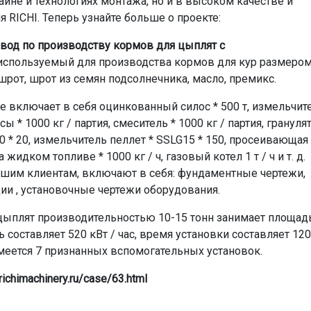
йне и технологиях монтажа, но и в высоком качестве и
RICHI. Теперь узнайте больше о проекте:
авод по производству кормов для цыплят с
 используемый для производства кормов для кур размером
шрот, шрот из семян подсолнечника, масло, премикс.
 включает в себя оцинкованный силос * 500 т, измельчит
 * 1000 кг / партия, смеситель * 1000 кг / партия, грануля
0 * 20, измельчитель пеллет * SSLG15 * 150, просеивающая
жидком топливе * 1000 кг / ч, газовый котел 1 т / ч и т. д.
шим клиентам, включают в себя: фундаментные чертежи,
ии , установочные чертежи оборудования.
цыплят производительностью 10-15 тонн занимает площад
 составляет 520 кВт / час, время установки составляет 120
имеется 7 признанных вспомогательных установок.
richimachinery.ru/case/63.html