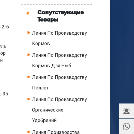
Сопутствующие
Товары
 2-6
Линия По Производству
Кормов
ель
тор
Линия По Производству
 и
Кормов Для Рыб
Линия По Производству
Пеллет
ь 35
Линия По Производству
Органических
Удобрений
Линия Производства