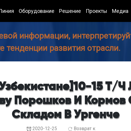
Линия
Оборудование
Решение
Проекты
Медиа
евой информации, интерпретируйт
те тенденции развития отрасли.
 Узбекистане]10-15 Т/ч
ву Порошков И Кормов
Складом В Ургенче
2020-12-25
Возврат к