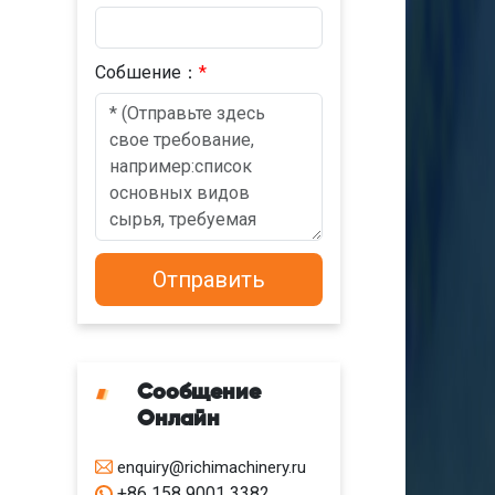
Cобшениe：
*
Сообщение
Онлайн
enquiry@richimachinery.ru
+86 158 9001 3382