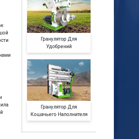
ак
ьшой
Гранулятор Для
ости
Удобрений
 нами
и
шила
Гранулятор Для
ий
Кошачьего Наполнителя