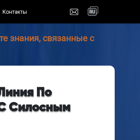
Контакты
RU
е знания, связанные с
 Линия По
 С Силосным