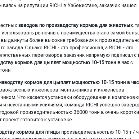
ываясь на репутации RICHI в Узбекистане, заказчик нашел
звестных
заводов по производству кормов для животных
, т
ак использовать рыночные преимущества стало самой бол
 выдвинуты более высокие требования к производительн
 завода. Однако RICHI - это профессионал, а RICHI - это
епятственных переговоров заказчик напрямую подписал с
одству кормов для цыплят мощностью 10-15 тонн в час
с
тонн.
изводству кормов для цыплят мощностью 10-15 тонн в час
первоклассных инженеров-монтажников и инженеров-
зчиком. Что касается установки оборудования и компоновк
м и неустанными усилиями, команда RICHI успешно завер
годовой производительностью 36000 тонн в очень коротк
 проект готовится к установке.
одству кормов для птицы
производительностью 10-15 т / ч