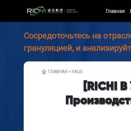
Главная
Сосредоточьтесь на отрасл
грануляцией, и анализируй
ГЛABHAЯ > FAQS
[RICHI В
Производст